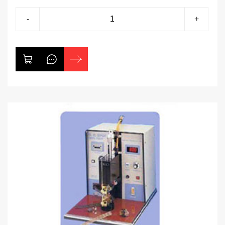
POSDIY-LT、POSDIY-SR、POSDIY-ST、
-
+
POSDIY-VST、HPW等等。