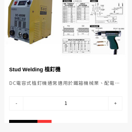
Stud Welding 植釘機
DC電容式植釘機通常適用於鐵箱機械業、配電
箱、電梯面板、帷幕牆、廚具鍋蓋等，屬於快速
又方便的一種焊接方式。本公司的DC電容式植釘
-
+
機系列產品型號有 CD-800 及 CD-1200 兩種規
格，主要差別在於輸出電流與溶接外徑的不同。