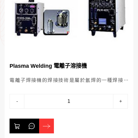
Plasma Welding 電離子溶接機
電離子焊接機的焊接技術是屬於氬焊的一種焊接
方式，電離子焊接機利用壓縮電弧的原理將能量
密度集中，溫度提高，比傳統氬焊更具優點，外
-
+
觀也漂亮許多，所以在整個焊接的流程上，電離
子焊接機必須搭配自動設備來進行焊接。