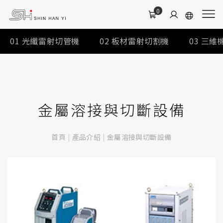
0
01
光纖雷射切管機
02
板材雷射切割機
03
三維
金屬溶接與切斷設備
首頁
|
產品介紹
|
金屬溶接與切斷設備