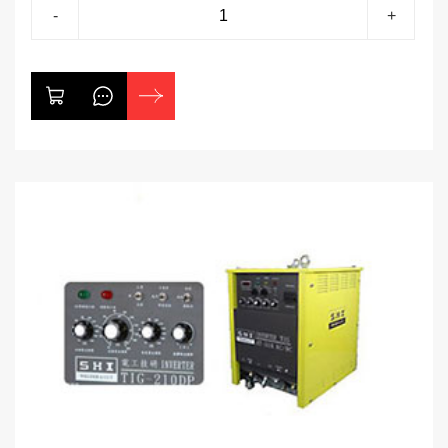
-
+
易夾雜溶渣。