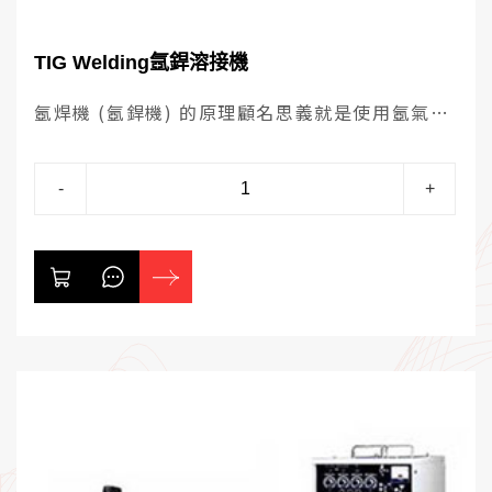
TIG Welding氬銲溶接機
氬焊機 (氬銲機) 的原理顧名思義就是使用氬氣做
為焊接時的保護氣體，氬銲接又稱為TIG焊接，是
一種非消耗性電極銲接，焊接時用鎢棒為電極，
-
+
再以氬氣做為保護氣體，產生電弧後再後手工技
術熔入銲縫上。