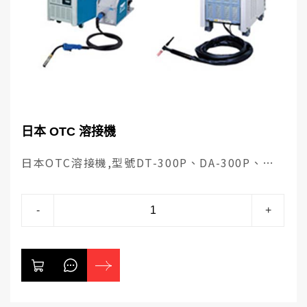
日本 OTC 溶接機
日本OTC溶接機,型號DT-300P、DA-300P、
AVP-300P、AVP-500P的專業溶接機，具TIG 焊
接波形與脈衝功能，並採用液晶面板顯示，數位
-
+
化的控制，穩定的電流與高度集中性，實現高品
質及高效率的焊接。