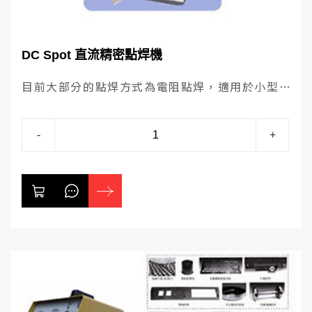
DC Spot 直流精密點焊機
目前大部分的點焊方式為電阻點焊，適用於小型
精密焊接，本公司所提供的點焊機產品DC SPOT
點焊機的特點有：電腦晶片運算操控，充、放電
-
+
電流設定值誤差小於2%。DC SPOT點焊機採用
LED顯示器來設定功率。