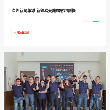
產經新聞報導-新銲易光纖鐳射切割機
雷射切割