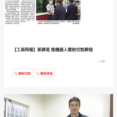
【工商時報】新銲易 推機器人雷射切割銲接
雷射切割
雷射焊接