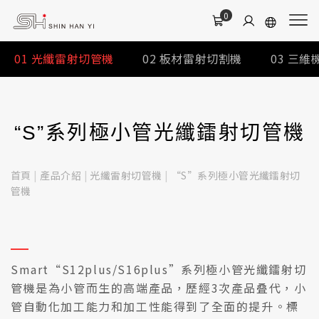
0
01
光纖雷射切管機
02
板材雷射切割機
03
三維
“S”系列極小管光纖鐳射切管機
首頁
|
產品介紹
|
光纖雷射切管機
|
“S”系列極小管光纖鐳射切
管機
Smart“S12plus/S16plus”系列極小管光纖鐳射切
管機是為小管而生的高端產品，歷經3次產品叠代，小
管自動化加工能力和加工性能得到了全面的提升。標