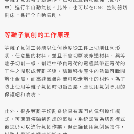
車）進行半自動氣刨。此外，也可以在CNC 控制器切
割床上進行全自動氣刨。
等離子氣刨的工作原理
等離子氣刨工藝能以任何速度從工件上切削任何形
狀、任意量的材料，並且不會切斷或穿透材料。與等
離子切割一樣，割炬中帶負電荷的電極與帶正電荷的
工件之間形成等離子弧，弧轉移後產生的熱量可瞬間
熔化金屬，而高速氣體射流可吹走熔化的材料。為了
防止使用等離子氣刨時切斷金屬，應使用氣刨專用的
保護帽和噴嘴。
此外，很多等離子切割系統具有專門的氣刨操作模
式，可調節傳輸到割炬的氣壓。系統設置為切割模式
後您仍可以進行氣刨作業，但建議使用氣刨易損件，