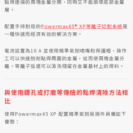
點焊連接的兩塊金屬分開，同時又不能損壞底部金屬
層。
配置手持割炬的
Powermax45® XP等離子切割系統
是
一種快速而經濟有效的解決方案。
電流設置為10 A 並使用精準氣刨噴嘴和保護帽，操作
工可以快速刨削點焊周圍的金屬，從而使兩塊金屬分
離。等離子弧還可以清洗殘留在金屬基材上的焊料。
與使用鑽孔或打磨等傳統的點焊清除方法相
比
使用Powermax45 XP 配置精準氣刨易損件具備如下
優勢：