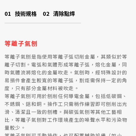
01
技術規格
02
清除點焊
等離子氣刨
等離子氣刨是指使用等離子弧切削金屬，其類似於等
離子切割。電弧和氣體形成等離子弧，熔化金屬，同
時氣體流將熔化的金屬吹走。氣刨時，經特殊設計的
易損件會產生較寬的等離子弧，割炬需保持一定的角
度，只有部分金屬材料被吹走。
等離子氣刨可用於刨削任何導電金屬，包括低碳鋼、
不銹鋼、鋁和銅。操作工只需稍作練習即可刨削出光
滑、清潔且一致的刨槽。與碳弧氣刨等其他工藝相
比，等離子氣刨對工作環境產生的噪聲水平和污染物
量較少。
等離子氣刨可手動操作，也可配置輔助設備（如小