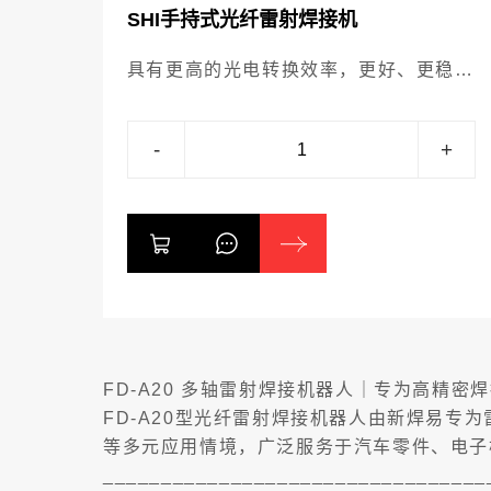
SHI手持式光纤雷射焊接机
具有更高的光电转换效率，更好、更稳定
的光束品质，更强大的抗高反能力，同时
引入优化的第二代光纤传输系统，相对于
-
+
市场其他同类型镭射器优势明显。
FD-A20 多轴雷射焊接机器人｜专为高精密
FD-A20型光纤雷射焊接机器人由新焊易专
等多元应用情境，广泛服务于汽车零件、电子
_________________________________