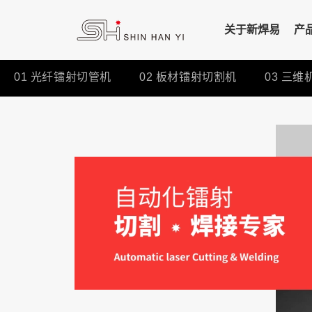
关于新焊易
产
01
光纤镭射切管机
02
板材镭射切割机
03
三维