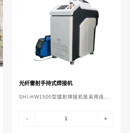
光纤雷射手持式焊接机
SHI-HW1500型镭射焊接机是采用连续
型光纤雷射器做光源。它在设备外形、结
构和适合于操作的人机介面方面都基于人
-
+
性化和工作的实效性有了很多新的创意，
手持焊接头可根据实际生产定制，非常适