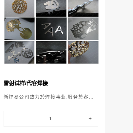
雷射试样/代客焊接
新焊易公司致力於焊接事业,服务於客户
端焊接设备应用及售後维护。 由於科技
进步速度一日千里,对於焊接品质及精密
-
+
度要求也相对提高,因此新焊易企业不惜
斥资增购全套自动化3D雷射焊接设备为