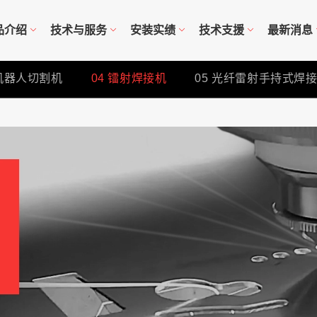
品介绍
技术与服务
安装实绩
技术支援
最新消息
机器人切割机
04
镭射焊接机
05
光纤雷射手持式焊