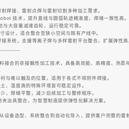
纤雷射焊接、雷射点焊与雷射切割多种加工需求。
cy Robot 技术，提升直线与圆弧轨迹精准度，焊缝一致性高
马达与大容量减速齿轮，运行稳定可靠。
同级尺寸设计，适合整合至狭小空间与既有产线中。
系列焊接系统，支援等离子焊与多样雷射平台整合，扩展弹性高
_______
料接合的非接触性加工技术，具备高效能、高精度、热影
杂几何与难以触及的位置，适用于各式不规则件焊接。
尘土、湿度高的特殊环境皆可稳定运作。
形少，焊缝平整，减少后续加工与整修程序。
自动夹治具整合，为智慧制造提供弹性化解决方案。
从设备选型、系统整合到自动化导入，提供客户完整的雷