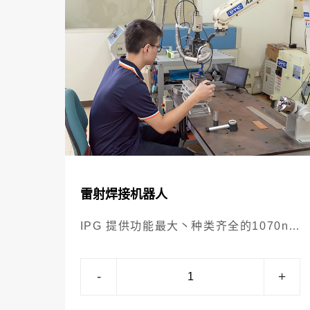
雷射焊接机器人
IPG 提供功能最大丶种类齐全的1070nm
掺镱工业雷射产品，功率范围从
10w~50Kw之间，小至精密心血管支架
-
+
切割，大至航空导向叶片钻孔丶造船厚钢
板焊接，广泛应用於各领域上。