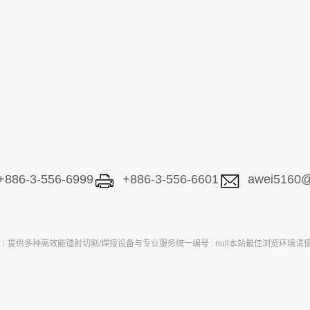
+886-3-556-6999
+886-3-556-6601
awei5160@
备｜提供多种高效能镭射切割/焊接设备与专业服务
统一编号 : null
本站最佳浏览环境请使用 Go