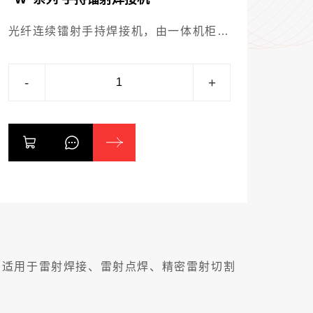
光纤连续镭射手持焊接机，由一体机柜、
光纤镭射器、制冷水循环系统、镭射控制
系统和手持焊接头组成。手持焊接机配置
-
+
送丝机可以容许更大的装配缝隙和误差，
提升作业效率及焊缝强度。
计，适用于雷射焊接、雷射点焊、精密雷射切割