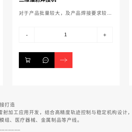
对于产品批量较大，及产品焊接要求较高
的场合就需要用到自动化镭射焊接机，来
进行重复的高精度的加工。对于体积较大
-
+
轨迹比较复杂的产品可以选择机器人为主
的机器人自动化焊接产品。
焊接打造
为雷射加工应用开发，结合​​高精度轨迹控制与稳定机构设
模组、医疗器械、金属制品等产线。
_______